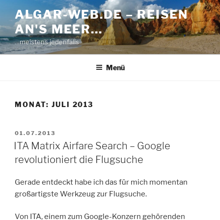
Zum
ALGAR-WEB.DE – REISEN
Inhalt
AN'S MEER…
springen
…meistens jedenfalls
Menü
MONAT:
JULI 2013
VERÖFFENTLICHT
01.07.2013
AM
ITA Matrix Airfare Search – Google
revolutioniert die Flugsuche
Gerade entdeckt habe ich das für mich momentan
großartigste Werkzeug zur Flugsuche.
Von ITA, einem zum Google-Konzern gehörenden