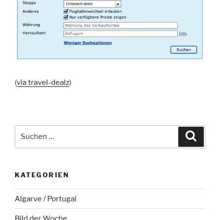
(
via travel-dealz
)
Suche
Suche
nach:
KATEGORIEN
Algarve / Portugal
Bild der Woche