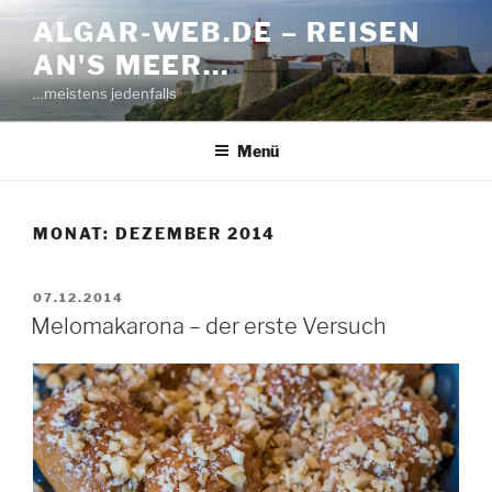
Zum
ALGAR-WEB.DE – REISEN
Inhalt
AN'S MEER…
springen
…meistens jedenfalls
Menü
MONAT:
DEZEMBER 2014
VERÖFFENTLICHT
07.12.2014
AM
Melomakarona – der erste Versuch