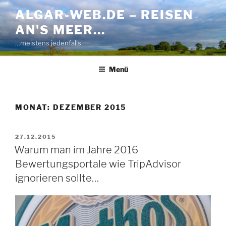
Zum
ALGAR-WEB.DE – REISEN
Inhalt
AN'S MEER…
springen
…meistens jedenfalls
Menü
MONAT:
DEZEMBER 2015
VERÖFFENTLICHT
27.12.2015
AM
Warum man im Jahre 2016
Bewertungsportale wie TripAdvisor
ignorieren sollte…