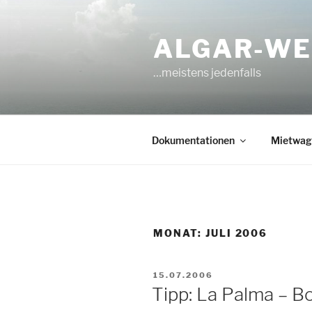
Zum
Inhalt
ALGAR-WEB
springen
…meistens jedenfalls
Dokumentationen
Mietwag
MONAT:
JULI 2006
VERÖFFENTLICHT
15.07.2006
AM
Tipp: La Palma – 