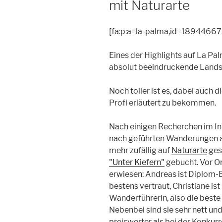
mit Naturarte
[fa:p:a=la-palma,id=189446675,
Eines der Highlights auf La Pa
absolut beeindruckende Lands
Noch toller ist es, dabei auch 
Profi erläutert zu bekommen.
Nach einigen Recherchen im Int
nach geführten Wanderungen au
mehr zufällig auf
Naturarte
ges
"Unter Kiefern"
gebucht. Vor Ort
erwiesen: Andreas ist Diplom-B
bestens vertraut, Christiane is
Wanderführerin, also die beste 
Nebenbei sind sie sehr nett u
preiswerter als bei der Konkurre