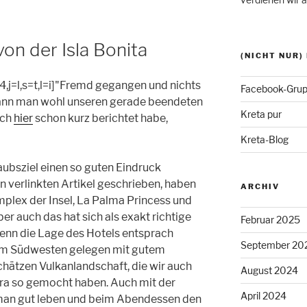
on der Isla Bonita
(NICHT NUR)
,j=l,s=t,l=i]"Fremd gegangen und nichts
Facebook-Grup
kann man wohl unseren gerade beendeten
Kreta pur
ich
hier
schon kurz berichtet habe,
Kreta-Blog
laubsziel einen so guten Eindruck
n verlinkten Artikel geschrieben, haben
ARCHIV
plex der Insel, La Palma Princess und
r auch das hat sich als exakt richtige
Februar 2025
denn die Lage des Hotels entsprach
September 20
 Im Südwesten gelegen mit gutem
schätzen Vulkanlandschaft, die wir auch
August 2024
ra so gemocht haben. Auch mit der
April 2024
man gut leben und beim Abendessen den