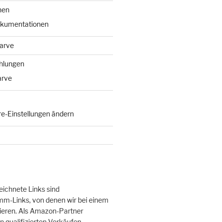
nen
okumentationen
arve
hlungen
arve
re-Einstellungen ändern
eichnete Links sind
m-Links, von denen wir bei einem
tieren. Als Amazon-Partner
n qualifizierten Verkäufen.