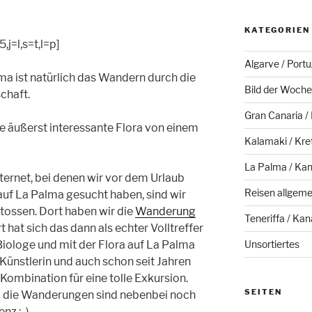
KATEGORIEN
j=l,s=t,l=p]
Algarve / Portu
lma ist natürlich das Wandern durch die
Bild der Woche
chaft.
Gran Canaria /
die äußerst interessante Flora von einem
Kalamaki / Kre
La Palma / Kan
ernet, bei denen wir vor dem Urlaub
Reisen allgeme
f La Palma gesucht haben, sind wir
tossen. Dort haben wir die
Wanderung
Teneriffa / Kan
 hat sich das dann als echter Volltreffer
iologe und mit der Flora auf La Palma
Unsortiertes
t Künstlerin und auch schon seit Jahren
Kombination für eine tolle Exkursion.
SEITEN
nd die Wanderungen sind nebenbei noch
nz ;-).