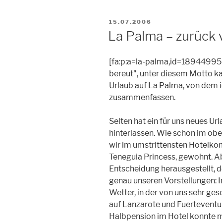
VERÖFFENTLICHT
15.07.2006
AM
La Palma – zurück v
[fa:p:a=la-palma,id=189449954
bereut", unter diesem Motto 
Urlaub auf La Palma, von dem 
zusammenfassen.
Selten hat ein für uns neues Ur
hinterlassen. Wie schon im obe
wir im umstrittensten Hotelkom
Teneguia Princess, gewohnt. Abe
Entscheidung herausgestellt, 
genau unseren Vorstellungen:
Wetter, in der von uns sehr ge
auf Lanzarote und Fuerteventu
Halbpension im Hotel konnte 