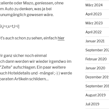
caliente oder Mazo, geniessen, ohne
März 2024
m Auto zu denken, was ja bei
April 2023
s unumgänglich gewesen wäre.
März 2023
=r,s=t,l=i]
April 2022
bt’s auch schon zu sehen, einfach
hier
Januar 2021
September 20
wir ganz sicher noch einmal
Februar 2020
h dann werden wir wieder irgendwo im
Zelte" aufschlagen. Ein paar weitere
Januar 2020
uch Hoteldetails und -mängel ;-) ) werde
Dezember 201
eparaten Artikeln schildern…
September 20
August 2019
Juli 2019