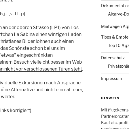
Dokumentatio
j=r,s=t,l=p]
Algarve-D
Mietwagen Alg
 an der oberen Strasse (LP1) von Los
rtchen La Sabina einen winzigen Laden
Tipps & Empfe
hristianes Bilder lohnen auch einen
Top 10 Alg
t das Schönste schon bei uns im
 "etwas" eingeschränkten
Datenschutz
 einem Besuch vielleicht besser im Web
Privatsphä
 nicht vor verschlossenen Türen steht
.
Impressum
ividuelle Exkursionen nach Absprache
höne Alternative und nicht einmal teuer,
 weiter.
HINWEIS
Mit (*) gekennz
nks korrigiert)
Partnerprogram
Kauf etc. profi
verdienen wir a