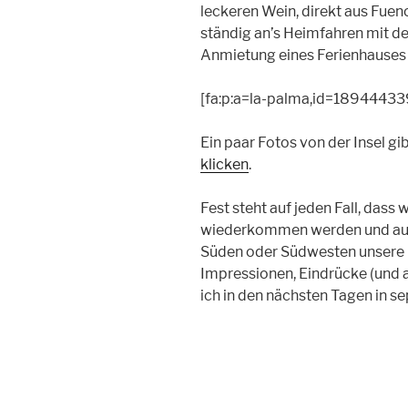
leckeren Wein, direkt aus Fuen
ständig an’s Heimfahren mit de
Anmietung eines Ferienhause
[fa:p:a=la-palma,id=189444339,j
Ein paar Fotos von der Insel gi
klicken
.
Fest steht auf jeden Fall, dass 
wiederkommen werden und auc
Süden oder Südwesten unsere "
Impressionen, Eindrücke (und a
ich in den nächsten Tagen in s