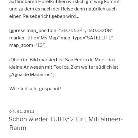
auffindbaren Hotelkritiken wirklich gut weg kommt
und zu dem es nach der Reise dann natürlich auch
einen Reisebericht geben wird…
[gpress map_position=“39.755341, -9.033208″
marker_title=“My Map“ map_type=“SATELLITE“
map_zoom=“13″]
(Oben im Bild markiert ist Sao Pedro de Moel; das
kleine Anwesen mit Pool ca. 2km weiter südlich ist
„Agua de Madeiros“.)
Wir sind sehr gespannt!
VERÖFFENTLICHT
04.01.2011
AM
Schon wieder TUIFly: 2 für 1 Mittelmeer-
Raum