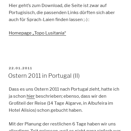
Hier geht’s zum Download, die Seite ist zwar auf
Portugisisch, die passenden Links dürften sich aber
auch für Sprach-Laien finden lassen ;-) :
Homepage „Topo Lusitania“
VERÖFFENTLICHT
22.01.2011
AM
Ostern 2011 in Portugal (II)
Dass es uns Ostern 2011 nach Portugal zieht, hatte ich
ja schon
hier
beschrieben; ebenso, dass wir den
Großteil der Reise (14 Tage Algarve, in Albufeira im
Hotel Alisios) schon gebucht haben.
Mit der Planung der restlichen 6 Tage haben wir uns
allerdings Zeit gelassen, weil es nicht ganz einfach war.