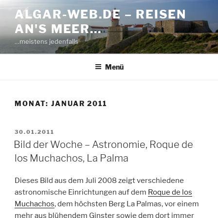
Zum
ALGAR-WEB.DE – REISEN
Inhalt
AN'S MEER…
springen
…meistens jedenfalls
Menü
MONAT:
JANUAR 2011
VERÖFFENTLICHT
30.01.2011
AM
Bild der Woche – Astronomie, Roque de
los Muchachos, La Palma
Dieses Bild aus dem Juli 2008 zeigt verschiedene
astronomische Einrichtungen auf dem
Roque de los
Muchachos
, dem höchsten Berg La Palmas, vor einem
mehr aus blühendem Ginster sowie dem dort immer