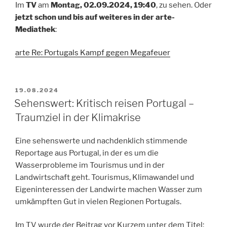
Im
TV
am
Montag, 02.09.2024, 19:40
, zu sehen. Oder
jetzt schon und bis auf weiteres in der arte-
Mediathek
:
arte Re: Portugals Kampf gegen Megafeuer
VERÖFFENTLICHT
19.08.2024
AM
Sehenswert: Kritisch reisen Portugal –
Traumziel in der Klimakrise
Eine sehenswerte und nachdenklich stimmende
Reportage aus Portugal, in der es um die
Wasserprobleme im Tourismus und in der
Landwirtschaft geht. Tourismus, Klimawandel und
Eigeninteressen der Landwirte machen Wasser zum
umkämpften Gut in vielen Regionen Portugals.
Im TV wurde der Beitrag vor Kurzem unter dem Titel: