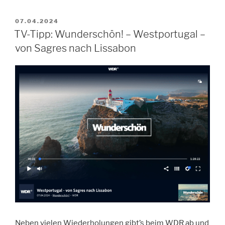
VERÖFFENTLICHT
07.04.2024
AM
TV-Tipp: Wunderschön! – Westportugal –
von Sagres nach Lissabon
Neben vielen Wiederholungen gibt’s beim WDR ab und