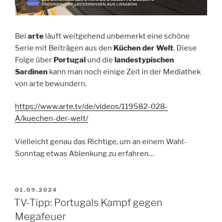
Bei
arte
läuft weitgehend unbemerkt eine schöne
Serie mit Beiträgen aus den
Küchen der Welt
. Diese
Folge über
Portugal
und die
landestypischen
Sardinen
kann man noch einige Zeit in der Mediathek
von arte bewundern.
https://www.arte.tv/de/videos/119582-028-
A/kuechen-der-welt/
Vielleicht genau das Richtige, um an einem Wahl-
Sonntag etwas Ablenkung zu erfahren…
VERÖFFENTLICHT
01.09.2024
AM
TV-Tipp: Portugals Kampf gegen
Megafeuer