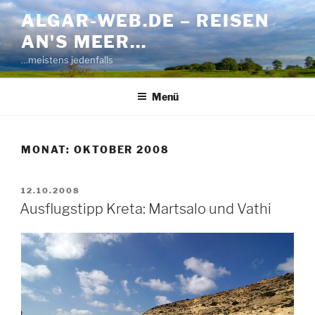
Zum
ALGAR-WEB.DE – REISEN
Inhalt
AN'S MEER…
springen
…meistens jedenfalls
Menü
MONAT:
OKTOBER 2008
VERÖFFENTLICHT
12.10.2008
AM
Ausflugstipp Kreta: Martsalo und Vathi