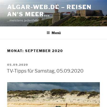
Zum
ALGAR-WEB.DE – REISEN
Inhalt
AN'S MEER…
springen
…meistens jedenfalls
Menü
MONAT:
SEPTEMBER 2020
VERÖFFENTLICHT
05.09.2020
AM
TV-Tipps für Samstag, 05.09.2020