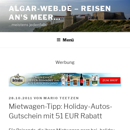
Zum
ALGAR-WEB.DE – REISEN
Inhalt
AN'S MEER…
springen
…meistens jedenfalls
Menü
Werbung
VERÖFFENTLICHT
28.10.2011
VON
MARIO TEETZEN
AM
Mietwagen-Tipp: Holiday-Autos-
Gutschein mit 51 EUR Rabatt