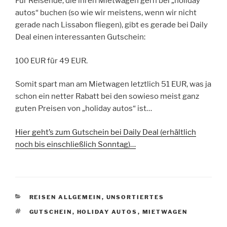
Für Reisende, die ihren Mietwagen gern bei „holiday
autos“ buchen (so wie wir meistens, wenn wir nicht
gerade nach Lissabon fliegen), gibt es gerade bei Daily
Deal einen interessanten Gutschein:
100 EUR für 49 EUR.
Somit spart man am Mietwagen letztlich 51 EUR, was ja
schon ein netter Rabatt bei den sowieso meist ganz
guten Preisen von „holiday autos“ ist…
Hier geht’s zum Gutschein bei Daily Deal (erhältlich
noch bis einschließlich Sonntag)…
KATEGORIEN
REISEN ALLGEMEIN
,
UNSORTIERTES
SCHLAGWÖRTER
GUTSCHEIN
,
HOLIDAY AUTOS
,
MIETWAGEN