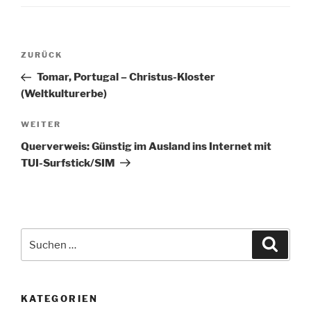
Beitragsnavigation
Vorheriger
ZURÜCK
Beitrag
Tomar, Portugal – Christus-Kloster
(Weltkulturerbe)
Nächster
WEITER
Beitrag
Querverweis: Günstig im Ausland ins Internet mit
TUI-Surfstick/SIM
Suche
Suche
nach:
KATEGORIEN